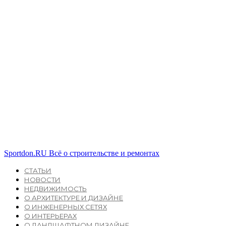
Sportdon.RU
Всё о строительстве и ремонтах
СТАТЬИ
НОВОСТИ
НЕДВИЖИМОСТЬ
О АРХИТЕКТУРЕ И ДИЗАЙНЕ
О ИНЖЕНЕРНЫХ СЕТЯХ
О ИНТЕРЬЕРАХ
О ЛАНДШАФТНОМ ДИЗАЙНЕ