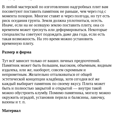
В любой мастерской по изготовлению надгробных плит вам
посоветуют поставить памятник не раньше, чем через год с
момента похорон. Многие ставят и через полгода, но тут есть
риск оседания грунта. Земля должна уплотниться, осесть.
Иначе, если на не осевшую землю поставить плиту, она со
временем может треснуть или деформироваться. Некоторые
специалисты советуют подождать даже два года, если есть
такая возможность. На это время можно установить
временную плиту.
Размер и форма
Тут всё зависит только от ваших личных предпочтений.
Памятник может быть большим, высоким, объемным, видным
издалека, или же, наоборот, совсем скромным и
неприметным. Желательно отталкиваться от общей
эстетической концепции кладбища, хотя сегодня всё же
каждый выбирает памятник по своему вкусу. Плита может
быть и полностью закрытой и открытой — внутри такой
можно обустроить клумбу. Помимо памятника, могилу можно
окружить оградой, установив перила и балясины, лавочку,
вазоны и т. п.
Материал