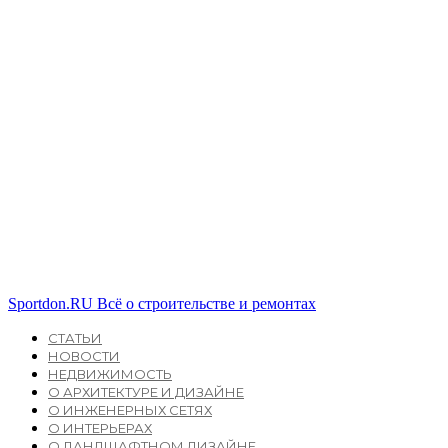
Sportdon.RU
Всё о строительстве и ремонтах
СТАТЬИ
НОВОСТИ
НЕДВИЖИМОСТЬ
О АРХИТЕКТУРЕ И ДИЗАЙНЕ
О ИНЖЕНЕРНЫХ СЕТЯХ
О ИНТЕРЬЕРАХ
О ЛАНДШАФТНОМ ДИЗАЙНЕ