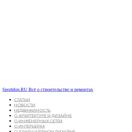
Sportdon.RU
Всё о строительстве и ремонтах
СТАТЬИ
НОВОСТИ
НЕДВИЖИМОСТЬ
О АРХИТЕКТУРЕ И ДИЗАЙНЕ
О ИНЖЕНЕРНЫХ СЕТЯХ
О ИНТЕРЬЕРАХ
О ЛАНДШАФТНОМ ДИЗАЙНЕ