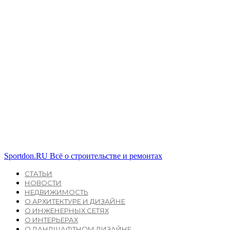
Sportdon.RU
Всё о строительстве и ремонтах
СТАТЬИ
НОВОСТИ
НЕДВИЖИМОСТЬ
О АРХИТЕКТУРЕ И ДИЗАЙНЕ
О ИНЖЕНЕРНЫХ СЕТЯХ
О ИНТЕРЬЕРАХ
О ЛАНДШАФТНОМ ДИЗАЙНЕ