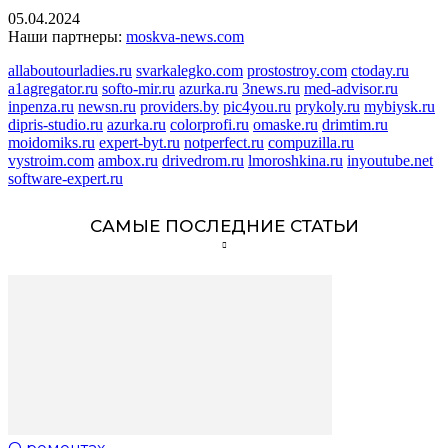
05.04.2024
Наши партнеры:
moskva-news.com
allaboutourladies.ru
svarkalegko.com
prostostroy.com
ctoday.ru
a1agregator.ru
softo-mir.ru
azurka.ru
3news.ru
med-advisor.ru
inpenza.ru
newsn.ru
providers.by
pic4you.ru
prykoly.ru
mybiysk.ru
dipris-studio.ru
azurka.ru
colorprofi.ru
omaske.ru
drimtim.ru
moidomiks.ru
expert-byt.ru
notperfect.ru
compuzilla.ru
vystroim.com
ambox.ru
drivedrom.ru
lmoroshkina.ru
inyoutube.net
software-expert.ru
САМЫЕ ПОСЛЕДНИЕ СТАТЬИ