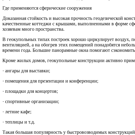
Где применяются сферические сооружения
Доказанная стойкость и высокая прочность геодезической кон
качественные коттеджи с крышами, выполненными в форме сфе
хозяевам много пространства.
В геокупольных типах построек хорошо циркулирует воздух, по
вентиляцией, а на обогрев этих помещений понадобятся небол
времени года. Большие панорамные окна помогают сэкономить н
Кроме жилых домов, геокупольные конструкции активно приме
· ангары для выставки;
· помещения для презентации и конференции;
· площадки для концертов;
· спортивные организации;
· летние кафе;
· теплицы и т.д.
Такая большая популярность у быстровозводимых конструкций 