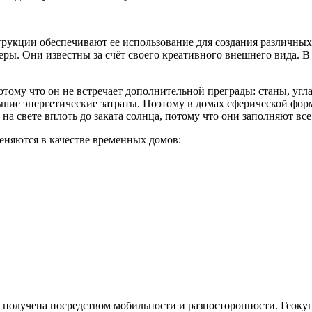
струкции обеспечивают ее использование для создания различны
ры. Они известны за счёт своего креативного внешнего вида. 
тому что он не встречает дополнительной преграды: станы, угла
ьшие энергетические затраты. Поэтому в домах сферической фор
а свете вплоть до заката солнца, потому что они заполняют все
няются в качестве временных домов:
получена посредством мобильности и разносторонности. Геокуп