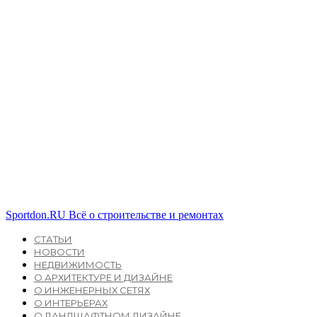
Sportdon.RU
Всё о строительстве и ремонтах
СТАТЬИ
НОВОСТИ
НЕДВИЖИМОСТЬ
О АРХИТЕКТУРЕ И ДИЗАЙНЕ
О ИНЖЕНЕРНЫХ СЕТЯХ
О ИНТЕРЬЕРАХ
О ЛАНДШАФТНОМ ДИЗАЙНЕ