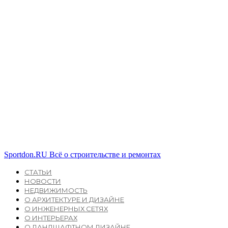
Sportdon.RU
Всё о строительстве и ремонтах
СТАТЬИ
НОВОСТИ
НЕДВИЖИМОСТЬ
О АРХИТЕКТУРЕ И ДИЗАЙНЕ
О ИНЖЕНЕРНЫХ СЕТЯХ
О ИНТЕРЬЕРАХ
О ЛАНДШАФТНОМ ДИЗАЙНЕ