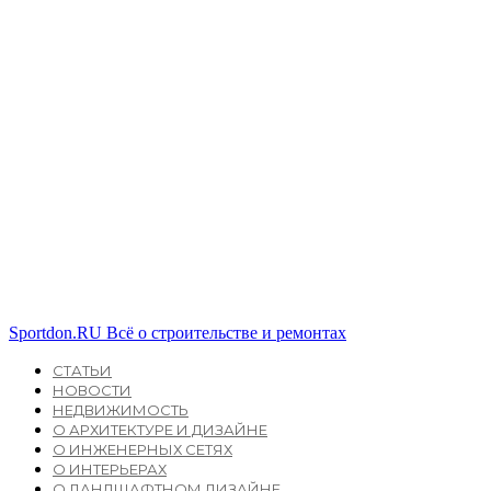
Sportdon.RU
Всё о строительстве и ремонтах
СТАТЬИ
НОВОСТИ
НЕДВИЖИМОСТЬ
О АРХИТЕКТУРЕ И ДИЗАЙНЕ
О ИНЖЕНЕРНЫХ СЕТЯХ
О ИНТЕРЬЕРАХ
О ЛАНДШАФТНОМ ДИЗАЙНЕ