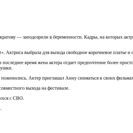
атову — заподозрили в беременности. Кадры, на которых актри
». Актриса выбрала для выхода свободное коричневое платье и с
в последнее время жена актера отдает предпочтение более прост
вушки.
к поженились. Актер приглашал Анну сниматься в своих фильмах,
совместного выхода на фестивале.
шихся с СВО.
.