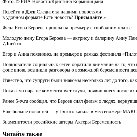
Фото: © РИА Новости/Кристина Кормилицына
Перейти в
Дзен
Следите за нашими новостями
в удобном формате Есть новость?
Присылайте »
Жена Егора Бероева пришла на премьеру в свободном платье
Молодую жену Егора Бероева — актрису и балерину Анну Панкр
7Дней.ru.
Егор и Анна появились на премьере в рамках фестиваля «Пилот
Пользователи социальных сетей обратили внимание на то, что 
фоне вновь возникли разговоры о возможной беременности де
Известно, что супруги были знакомы несколько лет до того, ка
Пока сама пара не комментирует слухи, появившиеся после их 
Ранее 5-tv.ru сообщал, что Бероев снял фильм о людях, вернув
Еще больше новостей — у Пятого канала в мессенджере МАКС
Знаменитости российские актеры Актеры Беременность
Читайте также