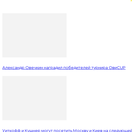
Александр Овечкин наградил победителей турнира ОвиCUP
Уиткофф и Кушнер могут посетить Москву и Киев на следующе