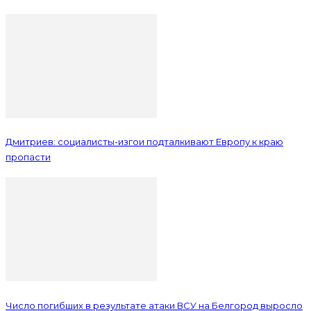
Дмитриев: социалисты-изгои подталкивают Европу к краю
пропасти
Число погибших в результате атаки ВСУ на Белгород выросло