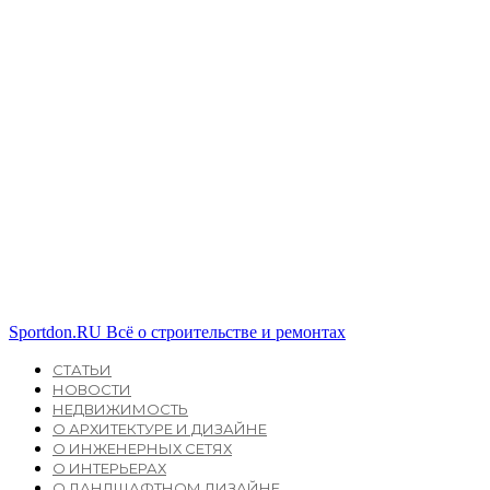
Sportdon.RU
Всё о строительстве и ремонтах
СТАТЬИ
НОВОСТИ
НЕДВИЖИМОСТЬ
О АРХИТЕКТУРЕ И ДИЗАЙНЕ
О ИНЖЕНЕРНЫХ СЕТЯХ
О ИНТЕРЬЕРАХ
О ЛАНДШАФТНОМ ДИЗАЙНЕ