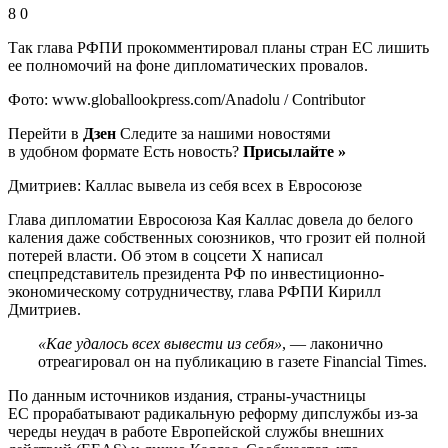
8 0
Так глава РФПИ прокомментировал планы стран ЕС лишить
ее полномочий на фоне дипломатических провалов.
Фото: www.globallookpress.com/Anadolu / Contributor
Перейти в
Дзен
Следите за нашими новостями
в удобном формате Есть новость?
Присылайте »
Дмитриев: Каллас вывела из себя всех в Евросоюзе
Глава дипломатии Евросоюза Кая Каллас довела до белого
каления даже собственных союзников, что грозит ей полной
потерей власти. Об этом в соцсети X написал
спецпредставитель президента РФ по инвестиционно-
экономическому сотрудничеству, глава РФПИ Кирилл
Дмитриев.
«Кае удалось всех вывести из себя»
, — лаконично
отреагировал он на публикацию в газете Financial Times.
По данным источников издания, страны-участницы
ЕС прорабатывают радикальную реформу дипслужбы из-за
череды неудач в работе Европейской службы внешних