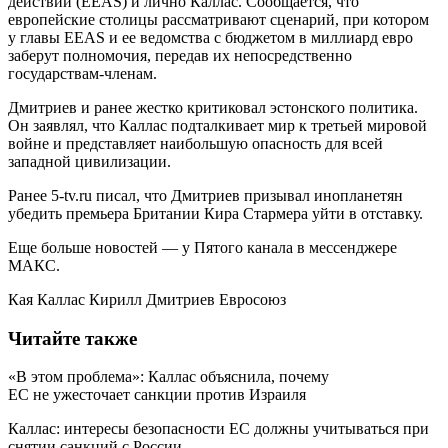
действий (EEAS) и лично Каллас. Сообщается, что
европейские столицы рассматривают сценарий, при котором
у главы EEAS и ее ведомства с бюджетом в миллиард евро
заберут полномочия, передав их непосредственно
государствам-членам.
Дмитриев и ранее жестко критиковал эстонского политика.
Он заявлял, что Каллас подталкивает мир к третьей мировой
войне и представляет наибольшую опасность для всей
западной цивилизации.
Ранее 5-tv.ru писал, что Дмитриев призывал инопланетян
убедить премьера Британии Кира Стармера уйти в отставку.
Еще больше новостей — у Пятого канала в мессенджере
МАКС.
Кая Каллас Кирилл Дмитриев Евросоюз
Читайте также
«В этом проблема»: Каллас объяснила, почему
ЕС не ужесточает санкции против Израиля
Каллас: интересы безопасности ЕС должны учитываться при
снятии санкций с России