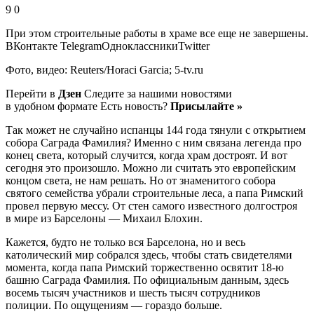
9 0
При этом строительные работы в храме все еще не завершены.
ВКонтакте TelegramОдноклассникиTwitter
Фото, видео: Reuters/Horaci Garcia; 5-tv.ru
Перейти в
Дзен
Следите за нашими новостями
в удобном формате Есть новость?
Присылайте »
Так может не случайно испанцы 144 года тянули с открытием
собора Саграда Фамилия? Именно с ним связана легенда про
конец света, который случится, когда храм достроят. И вот
сегодня это произошло. Можно ли считать это европейским
концом света, не нам решать. Но от знаменитого собора
святого семейства убрали строительные леса, а папа Римский
провел первую мессу. От стен самого известного долгостроя
в мире из Барселоны — Михаил Блохин.
Кажется, будто не только вся Барселона, но и весь
католический мир собрался здесь, чтобы стать свидетелями
момента, когда папа Римский торжественно освятит 18-ю
башню Саграда Фамилия. По официальным данным, здесь
восемь тысяч участников и шесть тысяч сотрудников
полиции. По ощущениям — гораздо больше.