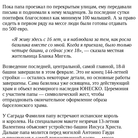
Пока папа проезжал по перекрытым улицам, ему передавали
письма и поднимали к нему младенцев. За последние сутки
понтифик благословил как минимум 100 малышей. А за право
сидеть в первом ряду на мессе люди были готовы отдавать
по 500 евро.
«Я живу здесь с 16 лет, и я наблюдала за тем, как росла
базилика вместе со мной. Когда я приехала, было только
четыре башни, а сейчас уже 18»,
— сказала местная
жительница Бланка Мигель.
Возведение последней, центральной, самой главной, 18-й
башни завершили в этом феврале. Это не конец 144-летней
стройки — остались некоторые детали, но основные работы
завершены. Сама базилика уже освящена, это действующий
храм и объект всемирного наследия ЮНЕСКО. Церемония
с участием папы — символический жест, чтобы
отпраздновать окончательное оформление образа
барселонского храма.
У Саграда Фамилия папу встречают испанские король
и королева. На специальном макете незрячая 13-летняя
Валентина объясняет устройство башни Иисуса Христа.
Дальше папа молится перед могилой Антонио Гауди
и приступает к самой торжественной части — мессе