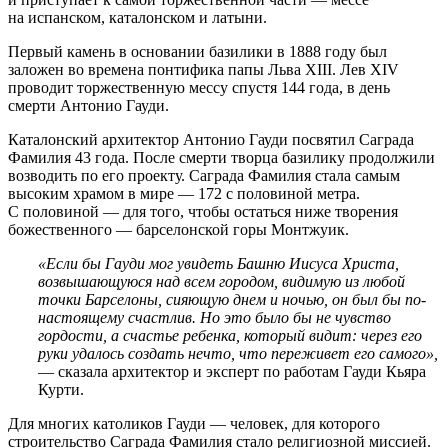
на испанском, каталонском и латыни.
Первый камень в основании базилики в 1888 году был
заложен во времена понтифика папы Льва XIII. Лев XIV
проводит торжественную мессу спустя 144 года, в день
смерти Антонио Гауди.
Каталонский архитектор Антонио Гауди посвятил Саграда
Фамилия 43 года. После смерти творца базилику продолжили
возводить по его проекту. Саграда Фамилия стала самым
высоким храмом в мире — 172 с половиной метра.
С половиной — для того, чтобы остаться ниже творения
божественного — барселонской горы Монтжуик.
«Если бы Гауди мог увидеть Башню Иисуса Христа,
возвышающуюся над всем городом, видимую из любой
точки Барселоны, сияющую днем и ночью, он был бы по-
настоящему счастлив. Но это было бы не чувство
гордости, а счастье ребенка, который видит: через его
руки удалось создать нечто, что переживет его самого»,
— сказала архитектор и эксперт по работам Гауди Кьяра
Курти.
Для многих католиков Гауди — человек, для которого
строительство Саграда Фамилия стало религиозной миссией.