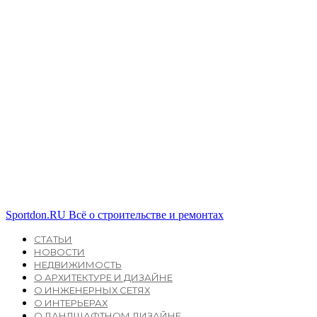
Sportdon.RU
Всё о строительстве и ремонтах
СТАТЬИ
НОВОСТИ
НЕДВИЖИМОСТЬ
О АРХИТЕКТУРЕ И ДИЗАЙНЕ
О ИНЖЕНЕРНЫХ СЕТЯХ
О ИНТЕРЬЕРАХ
О ЛАНДШАФТНОМ ДИЗАЙНЕ