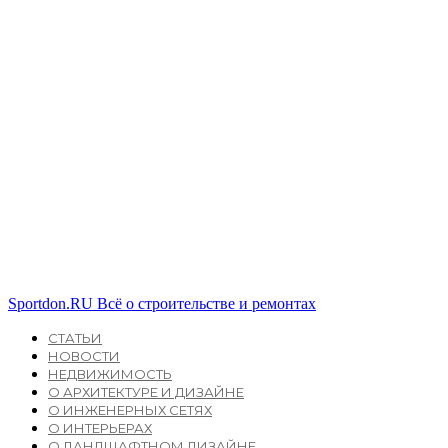
Sportdon.RU
Всё о строительстве и ремонтах
СТАТЬИ
НОВОСТИ
НЕДВИЖИМОСТЬ
О АРХИТЕКТУРЕ И ДИЗАЙНЕ
О ИНЖЕНЕРНЫХ СЕТЯХ
О ИНТЕРЬЕРАХ
О ЛАНДШАФТНОМ ДИЗАЙНЕ