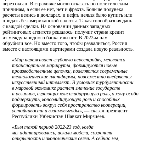
через океан. В страховке могли отказать по политическим
причинам, а если ее нет, нет и фрахта. Больше полувека
расчеты велись в долларах, и нефть нельзя было купить или
продать без американской валюты. Такая своеобразная дань
с каждой сделки. На основании данных западных
рейтинговых агентств решалось, получит страна кредит
из международного банка или нет. В 2022-м нам
обрубили все. Но вместо того, чтобы развалиться, Россия
вместе с настоящими партнерами создала новую реальность.
«Мир переживает глубокую перестройку, меняются
транспортные маршруты, формируются новые
производственные цепочки, появляются современные
технологические платформы, повсеместно внедряется
искусственный интеллект. В условиях турбулентности
в мировой экономике растет значение государств
и регионов, играющих консолидирующую роль, я хочу особо
подчеркнуть, консолидирующую роль и способных
формировать вокруг себя пространство кооперации,
устойчивости и взаимовыгоды»,
— сказал президент
Республики Узбекистан Шавкат Мирзиёев.
«Был такой период 2022-23 год, когда
мы адаптировались, искали модели, сохранили
открытость и экономические связи. А сейчас мы,