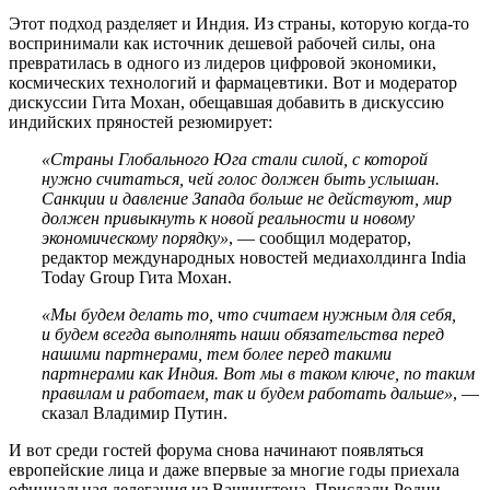
Этот подход разделяет и Индия. Из страны, которую когда-то
воспринимали как источник дешевой рабочей силы, она
превратилась в одного из лидеров цифровой экономики,
космических технологий и фармацевтики. Вот и модератор
дискуссии Гита Мохан, обещавшая добавить в дискуссию
индийских пряностей резюмирует:
«Страны Глобального Юга стали силой, с которой
нужно считаться, чей голос должен быть услышан.
Санкции и давление Запада больше не действуют, мир
должен привыкнуть к новой реальности и новому
экономическому порядку»
, — сообщил модератор,
редактор международных новостей медиахолдинга India
Today Group Гита Мохан.
«Мы будем делать то, что считаем нужным для себя,
и будем всегда выполнять наши обязательства перед
нашими партнерами, тем более перед такими
партнерами как Индия. Вот мы в таком ключе, по таким
правилам и работаем, так и будем работать дальше»
, —
сказал Владимир Путин.
И вот среди гостей форума снова начинают появляться
европейские лица и даже впервые за многие годы приехала
официальная делегация из Вашингтона. Прислали Родни