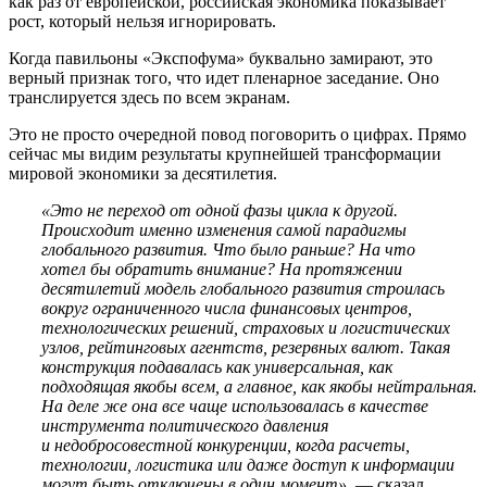
как раз от европейской, российская экономика показывает
рост, который нельзя игнорировать.
Когда павильоны «Экспофума» буквально замирают, это
верный признак того, что идет пленарное заседание. Оно
транслируется здесь по всем экранам.
Это не просто очередной повод поговорить о цифрах. Прямо
сейчас мы видим результаты крупнейшей трансформации
мировой экономики за десятилетия.
«Это не переход от одной фазы цикла к другой.
Происходит именно изменения самой парадигмы
глобального развития. Что было раньше? На что
хотел бы обратить внимание? На протяжении
десятилетий модель глобального развития строилась
вокруг ограниченного числа финансовых центров,
технологических решений, страховых и логистических
узлов, рейтинговых агентств, резервных валют. Такая
конструкция подавалась как универсальная, как
подходящая якобы всем, а главное, как якобы нейтральная.
На деле же она все чаще использовалась в качестве
инструмента политического давления
и недобросовестной конкуренции, когда расчеты,
технологии, логистика или даже доступ к информации
могут быть отключены в один момент»
, — сказал