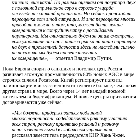
конечно, еще какой. По разным оценкам от полутора-двух
с половиной триллионов евро в еврозоне ущерба
от введения санкций против нас. Но сейчас происходит
переоценка вот этой ситуации. И эта переоценка многих
приводит к мысли о том, что, может быть, лучше
возвратиться к сотрудничеству с российскими
партнерами. Мы внимательно будем за этим смотреть,
если уходившие от нас с нашего рынка на наши партнеры
на двух в трехлетней давности здесь не наследили сильно
не нахамили мы будем приветствовать
их возвращение»,
— отметил Владимир Путин.
Пока Европа спорит о санкциях и потолках цен, Россия
развивает атомную промышленность 80% новых АЭС в мире
строятся силами Росатома. Китай регистрирует патенты
на инновации в искусственном интеллекте больше, чем любая
другая страна в мире. Всего через 14 лет каждый восьмой
житель земли будет африканцем. И новые центры притяжения
договариваются уже сейчас.
«Мы должны придерживаться подлинной
многосторонности, содействовать равному участию
всех стран, равному принятию решений и равному
использованию выгод в глобальном управлении»
, —
рассказал заместитель председателя КНР Хань Чжэн.