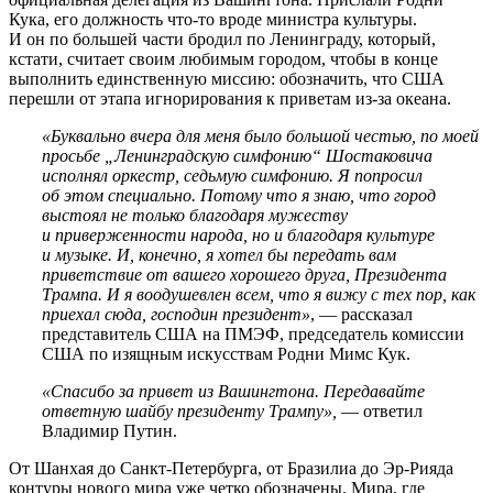
Кука, его должность что-то вроде министра культуры.
И он по большей части бродил по Ленинграду, который,
кстати, считает своим любимым городом, чтобы в конце
выполнить единственную миссию: обозначить, что США
перешли от этапа игнорирования к приветам из-за океана.
«Буквально вчера для меня было большой честью, по моей
просьбе „Ленинградскую симфонию“ Шостаковича
исполнял оркестр, седьмую симфонию. Я попросил
об этом специально. Потому что я знаю, что город
выстоял не только благодаря мужеству
и приверженности народа, но и благодаря культуре
и музыке. И, конечно, я хотел бы передать вам
приветствие от вашего хорошего друга, Президента
Трампа. И я воодушевлен всем, что я вижу с тех пор, как
приехал сюда, господин президент»
, — рассказал
представитель США на ПМЭФ, председатель комиссии
США по изящным искусствам Родни Мимс Кук.
«Спасибо за привет из Вашингтона. Передавайте
ответную шайбу президенту Трампу»,
— ответил
Владимир Путин.
От Шанхая до Санкт-Петербурга, от Бразилиа до Эр-Рияда
контуры нового мира уже четко обозначены. Мира, где