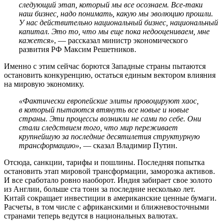
следующий этап, который мы все осознаем. Все-таки
наш бизнес, надо понимать, какую мы эволюцию прошли.
У нас действительно национальный бизнес, национальный
капитал. Это то, что мы еще пока недооцениваем, мне
кажется»
, — рассказал министр экономического
развития РФ Максим Решетников.
Именно с этим сейчас борются Западные страны пытаются
остановить конкуренцию, остаться единым вектором влияния
на мировую экономику.
«Фактически европейские элиты провоцируют хаос,
в который пытаются втянуть все новые и новые
страны. Эти процессы возникли не сами по себе. Они
стали следствием того, что мир переживает
крупнейшую за последние десятилетия структурную
трансформацию»
, — сказал Владимир Путин.
Отсюда, санкции, тарифы и пошлины. Последняя попытка
остановить этап мировой трансформации, заморозка активов.
И все сработало ровно наоборот. Индия забирает свое золото
из Англии, больше ста тонн за последние несколько лет.
Китай сокращает инвестиции в американские ценные бумаги.
Расчеты, в том числе с африканскими и ближневосточными
странами теперь ведутся в национальных валютах.