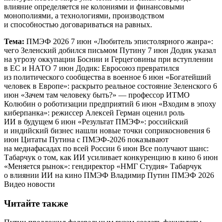
влияние определяется не колониями и финансовыми
монополиями, а технологиями, производством
и способностью договариваться на равных.
Тема:
ПМЭФ 2026 7 июн «Любитель эпистолярного жанра»:
чего Зеленский добился письмом Путину 7 июн Додик указал
на угрозу оккупации Боснии и Герцеговины при вступлении
в ЕС и НАТО 7 июн Додик: Евросоюз превратился
из политического сообщества в военное 6 июн «Богатейший
человек в Европе»: раскрыто реальное состояние Зеленского 6
июн «Зачем там человеку быть?» — профессор ИТМО
Колюбин о роботизации предприятий 6 июн «Входим в эпоху
киберпанка»: режиссер Алексей Герман оценил роль
ИИ в будущем 6 июн «Результат ПМЭФ»: российский
и индийский бизнес нашли новые точки соприкосновения 6
июн Цитаты Путина с ПМЭФ-2026 показывают
на медиафасадах по всей России 6 июн Все получают шанс:
Табарчук о том, как ИИ усиливает конкуренцию в кино 6 июн
«Меняется рынок»: гендиректор «НМГ Студия» Табарчук
о влиянии ИИ на кино ПМЭФ Владимир Путин ПМЭФ 2026
Видео новости
Читайте также