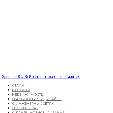
Sportdon.RU
Всё о строительстве и ремонтах
СТАТЬИ
НОВОСТИ
НЕДВИЖИМОСТЬ
О АРХИТЕКТУРЕ И ДИЗАЙНЕ
О ИНЖЕНЕРНЫХ СЕТЯХ
О ИНТЕРЬЕРАХ
О ЛАНДШАФТНОМ ДИЗАЙНЕ