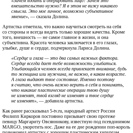
«Зачем ходить и оперировать лицо? Зачем это
вмешательство нужно? Я в этом не вижу никакого
смысла. Это мое личное, возможно субъективное
мнение»
, — сказала Долина.
Артистка отметила, что важно научиться смотреть на себя
со стороны и всегда видеть только хорошие качества. Кроме
того, внешность — не самое главное в жизни, и она
субъективна. Красота человека заключается в его глазах,
улыбке, душе и сердце, подчеркнула Лариса Долина.
«Сердце и глаза — это два самых важных фактора.
Сердце всегда дает тебе возможность улыбаться.
Улыбающийся человек всегда привлекает внимание, будь
то женщина или мужчина, не важно, в каком возрасте.
А глаза выдают твое состояние. Именно поэтому
я считаю, что очень важно верить в себя и понимать,
что никакие пластические операции твою душу
не изменят, твой взгляд не изменят и твое сердце
не изменят»
, — добавила артистка.
Как ранее рассказывал 5-tv.ru, народный артист России
Филипп Киркоров постоянно призывает свою протеже
певицу Маргариту Овсянникову, известную под псевдонимом
MARGO, укоротить нос. Даже на ее дне рождении поп-король
познакомил артистку с хорошим пластическим хирургом.