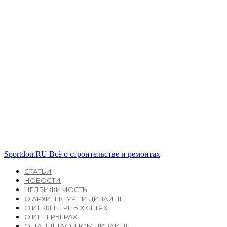
Sportdon.RU
Всё о строительстве и ремонтах
СТАТЬИ
НОВОСТИ
НЕДВИЖИМОСТЬ
О АРХИТЕКТУРЕ И ДИЗАЙНЕ
О ИНЖЕНЕРНЫХ СЕТЯХ
О ИНТЕРЬЕРАХ
О ЛАНДШАФТНОМ ДИЗАЙНЕ