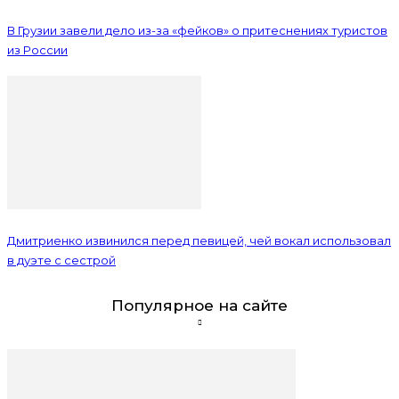
В Грузии завели дело из-за «фейков» о притеснениях туристов
из России
Дмитриенко извинился перед певицей, чей вокал использовал
в дуэте с сестрой
Популярное на сайте