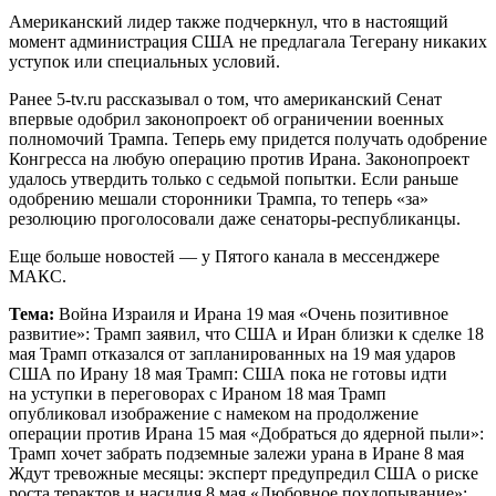
Американский лидер также подчеркнул, что в настоящий
момент администрация США не предлагала Тегерану никаких
уступок или специальных условий.
Ранее 5-tv.ru рассказывал о том, что американский Сенат
впервые одобрил законопроект об ограничении военных
полномочий Трампа. Теперь ему придется получать одобрение
Конгресса на любую операцию против Ирана. Законопроект
удалось утвердить только с седьмой попытки. Если раньше
одобрению мешали сторонники Трампа, то теперь «за»
резолюцию проголосовали даже сенаторы-республиканцы.
Еще больше новостей — у Пятого канала в мессенджере
МАКС.
Тема:
Война Израиля и Ирана 19 мая «Очень позитивное
развитие»: Трамп заявил, что США и Иран близки к сделке 18
мая Трамп отказался от запланированных на 19 мая ударов
США по Ирану 18 мая Трамп: США пока не готовы идти
на уступки в переговорах с Ираном 18 мая Трамп
опубликовал изображение с намеком на продолжение
операции против Ирана 15 мая «Добраться до ядерной пыли»:
Трамп хочет забрать подземные залежи урана в Иране 8 мая
Ждут тревожные месяцы: эксперт предупредил США о риске
роста терактов и насилия 8 мая «Любовное похлопывание»: