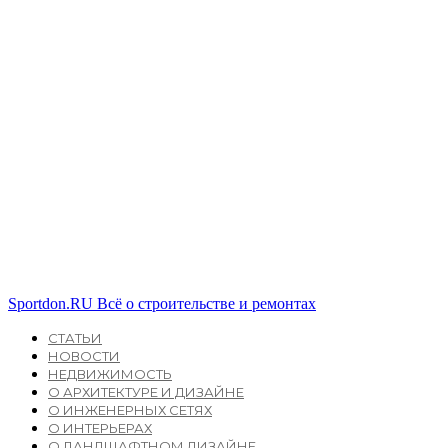
Sportdon.RU
Всё о строительстве и ремонтах
СТАТЬИ
НОВОСТИ
НЕДВИЖИМОСТЬ
О АРХИТЕКТУРЕ И ДИЗАЙНЕ
О ИНЖЕНЕРНЫХ СЕТЯХ
О ИНТЕРЬЕРАХ
О ЛАНДШАФТНОМ ДИЗАЙНЕ