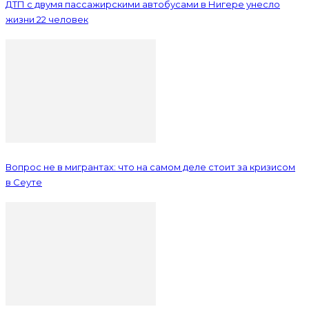
ДТП с двумя пассажирскими автобусами в Нигере унесло
жизни 22 человек
Вопрос не в мигрантах: что на самом деле стоит за кризисом
в Сеуте