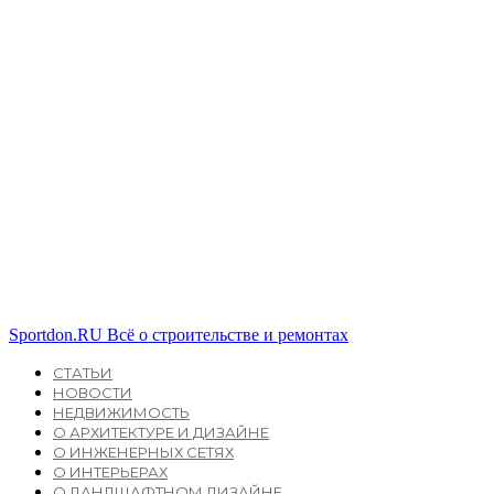
Sportdon.RU
Всё о строительстве и ремонтах
СТАТЬИ
НОВОСТИ
НЕДВИЖИМОСТЬ
О АРХИТЕКТУРЕ И ДИЗАЙНЕ
О ИНЖЕНЕРНЫХ СЕТЯХ
О ИНТЕРЬЕРАХ
О ЛАНДШАФТНОМ ДИЗАЙНЕ