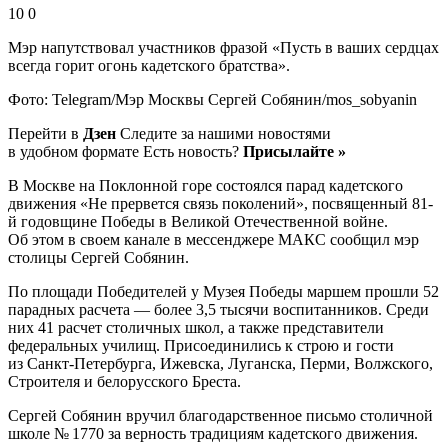
10 0
Мэр напутствовал участников фразой «Пусть в ваших сердцах
всегда горит огонь кадетского братства».
Фото: Telegram/Мэр Москвы Сергей Собянин/mos_sobyanin
Перейти в
Дзен
Следите за нашими новостями
в удобном формате Есть новость?
Присылайте »
В Москве на Поклонной горе состоялся парад кадетского
движения «Не прервется связь поколений», посвященный 81-
й годовщине Победы в Великой Отечественной войне.
Об этом в своем канале в мессенджере МАКС сообщил мэр
столицы Сергей Собянин.
По площади Победителей у Музея Победы маршем прошли 52
парадных расчета — более 3,5 тысячи воспитанников. Среди
них 41 расчет столичных школ, а также представители
федеральных училищ. Присоединились к строю и гости
из Санкт-Петербурга, Ижевска, Луганска, Перми, Волжского,
Строителя и белорусского Бреста.
Сергей Собянин вручил благодарственное письмо столичной
школе № 1770 за верность традициям кадетского движения.