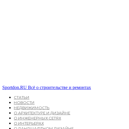
Sportdon.RU
Всё о строительстве и ремонтах
СТАТЬИ
НОВОСТИ
НЕДВИЖИМОСТЬ
О АРХИТЕКТУРЕ И ДИЗАЙНЕ
О ИНЖЕНЕРНЫХ СЕТЯХ
О ИНТЕРЬЕРАХ
О ЛАНДШАФТНОМ ДИЗАЙНЕ