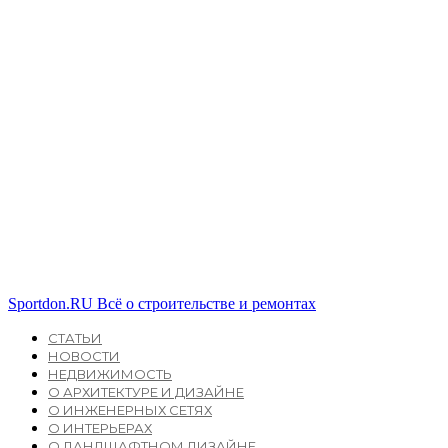
Sportdon.RU
Всё о строительстве и ремонтах
СТАТЬИ
НОВОСТИ
НЕДВИЖИМОСТЬ
О АРХИТЕКТУРЕ И ДИЗАЙНЕ
О ИНЖЕНЕРНЫХ СЕТЯХ
О ИНТЕРЬЕРАХ
О ЛАНДШАФТНОМ ДИЗАЙНЕ