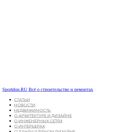
Sportdon.RU
Всё о строительстве и ремонтах
СТАТЬИ
НОВОСТИ
НЕДВИЖИМОСТЬ
О АРХИТЕКТУРЕ И ДИЗАЙНЕ
О ИНЖЕНЕРНЫХ СЕТЯХ
О ИНТЕРЬЕРАХ
О ЛАНДШАФТНОМ ДИЗАЙНЕ