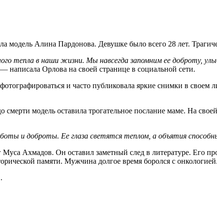
ла модель Алина Пардонова. Девушке было всего 28 лет. Трагич
ого тепла в наши жизни. Мы навсегда запомним ее доброту, улы
 — написала Орлова на своей странице в социальной сети.
отографироваться и часто публиковала яркие снимки в своем л
до смерти модель оставила трогательное послание маме. На свое
аботы и доброты. Ее глаза светятся теплом, а объятия способн
рг Муса Ахмадов. Он оставил заметный след в литературе. Его пр
торической памяти. Мужчина долгое время боролся с онкологией
.