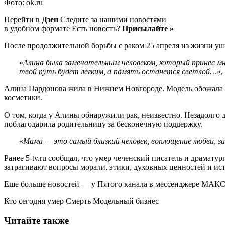
Фото: ok.ru
Перейти в
Дзен
Следите за нашими новостями
в удобном формате Есть новость?
Присылайте »
После продолжительной борьбы с раком 25 апреля из жизни уш
«
Алина была замечательным человеком, который принес мн
твой путь будет легким, а память останется светлой…
»,
Алина Пардонова жила в Нижнем Новгороде. Модель обожала ф
косметики.
О том, когда у Алины обнаружили рак, неизвестно. Незадолго 
поблагодарила родительницу за бесконечную поддержку.
«
Мама — это самый близкий человек, воплощение любви, з
Ранее 5-tv.ru сообщал, что умер чеченский писатель и драмату
затрагивают вопросы морали, этики, духовных ценностей и ис
Еще больше новостей — у Пятого канала в мессенджере МАКС
Кто сегодня умер Смерть Модельный бизнес
Читайте также