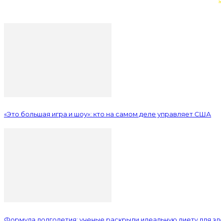
«Это большая игра и шоу»: кто на самом деле управляет США
Формула долголетия: ученые раскрыли идеальную диету для з