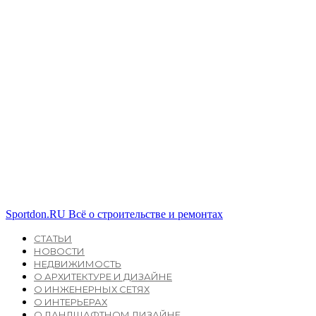
Sportdon.RU
Всё о строительстве и ремонтах
СТАТЬИ
НОВОСТИ
НЕДВИЖИМОСТЬ
О АРХИТЕКТУРЕ И ДИЗАЙНЕ
О ИНЖЕНЕРНЫХ СЕТЯХ
О ИНТЕРЬЕРАХ
О ЛАНДШАФТНОМ ДИЗАЙНЕ