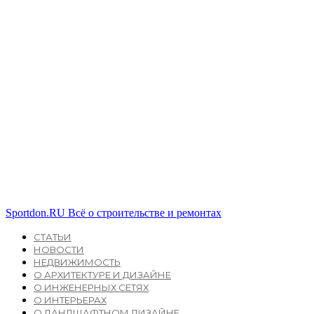
Sportdon.RU
Всё о строительстве и ремонтах
СТАТЬИ
НОВОСТИ
НЕДВИЖИМОСТЬ
О АРХИТЕКТУРЕ И ДИЗАЙНЕ
О ИНЖЕНЕРНЫХ СЕТЯХ
О ИНТЕРЬЕРАХ
О ЛАНДШАФТНОМ ДИЗАЙНЕ