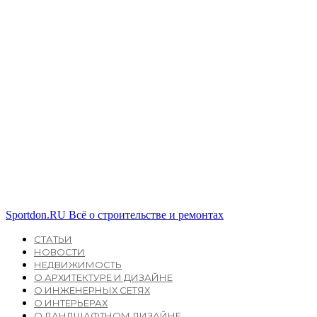
Sportdon.RU
Всё о строительстве и ремонтах
СТАТЬИ
НОВОСТИ
НЕДВИЖИМОСТЬ
О АРХИТЕКТУРЕ И ДИЗАЙНЕ
О ИНЖЕНЕРНЫХ СЕТЯХ
О ИНТЕРЬЕРАХ
О ЛАНДШАФТНОМ ДИЗАЙНЕ