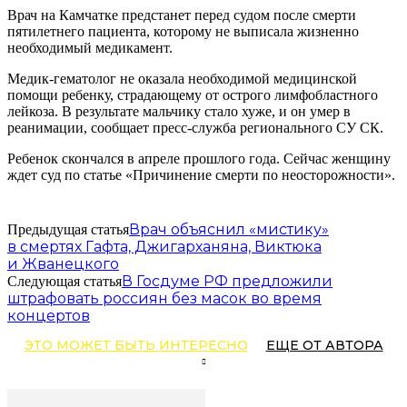
Врач на Камчатке предстанет перед судом после смерти
пятилетнего пациента, которому не выписала жизненно
необходимый медикамент.
Медик-гематолог не оказала необходимой медицинской
помощи ребенку, страдающему от острого лимфобластного
лейкоза. В результате мальчику стало хуже, и он умер в
реанимации, сообщает пресс-служба регионального СУ СК.
Ребенок скончался в апреле прошлого года. Сейчас женщину
ждет суд по статье «Причинение смерти по неосторожности».
Врач объяснил «мистику»
Предыдущая статья
в смертях Гафта, Джигарханяна, Виктюка
и Жванецкого
В Госдуме РФ предложили
Следующая статья
штрафовать россиян без масок во время
концертов
ЭТО МОЖЕТ БЫТЬ ИНТЕРЕСНО
ЕЩЕ ОТ АВТОРА