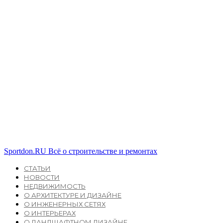
Sportdon.RU
Всё о строительстве и ремонтах
СТАТЬИ
НОВОСТИ
НЕДВИЖИМОСТЬ
О АРХИТЕКТУРЕ И ДИЗАЙНЕ
О ИНЖЕНЕРНЫХ СЕТЯХ
О ИНТЕРЬЕРАХ
О ЛАНДШАФТНОМ ДИЗАЙНЕ