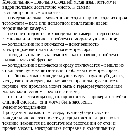
Холодильник – довольно сложный механизм, поэтому и
видов поломок достаточно много. К самым
распространенным относятся:
— намерзание льда – может происходить при выходе из строя
термостата – реле или неплотном прилегании двери
морозильной камеры;
— не горит подсветка в холодильной камере – перегорела
лампочка или возникла проблема с модулем управления;
— холодильник не включается – неисправность
электропроводки или поломка компрессора;
— холодильник не выключается – как правило, проблема
вызвана утечкой фреона;
— холодильник включается и сразу отключается – вышло из
строя реле пускозащитное или проблемы с компрессором;
— слабо охлаждает холодильную камеру – нужно убедиться,
что датчик температуры выставлен правильно; если все в
порядке, что проблема может быть с терморегулятором или
малым количеством фреона в системе;
— скапливается вода под холодильником – проверить трубки
сливной системы, они могут быть засорены.
Ремонт холодильника
Прежде чем вызывать мастера, нужно убедиться, что
холодильник включен в сеть, дверцы плотно закрываются,
техника находится на достаточном расстоянии от стен и
прочей мебели, электровилка исправна и холодильнику