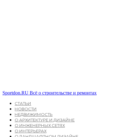
Sportdon.RU
Всё о строительстве и ремонтах
СТАТЬИ
НОВОСТИ
НЕДВИЖИМОСТЬ
О АРХИТЕКТУРЕ И ДИЗАЙНЕ
О ИНЖЕНЕРНЫХ СЕТЯХ
О ИНТЕРЬЕРАХ
О ЛАНДШАФТНОМ ДИЗАЙНЕ