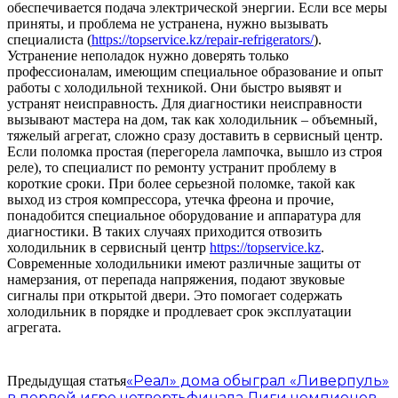
обеспечивается подача электрической энергии. Если все меры
приняты, и проблема не устранена, нужно вызывать
специалиста (
https://topservice.kz/repair-refrigerators/
).
Устранение неполадок нужно доверять только
профессионалам, имеющим специальное образование и опыт
работы с холодильной техникой. Они быстро выявят и
устранят неисправность. Для диагностики неисправности
вызывают мастера на дом, так как холодильник – объемный,
тяжелый агрегат, сложно сразу доставить в сервисный центр.
Если поломка простая (перегорела лампочка, вышло из строя
реле), то специалист по ремонту устранит проблему в
короткие сроки. При более серьезной поломке, такой как
выход из строя компрессора, утечка фреона и прочие,
понадобится специальное оборудование и аппаратура для
диагностики. В таких случаях приходится отвозить
холодильник в сервисный центр
https://topservice.kz
.
Современные холодильники имеют различные защиты от
намерзания, от перепада напряжения, подают звуковые
сигналы при открытой двери. Это помогает содержать
холодильник в порядке и продлевает срок эксплуатации
агрегата.
«Реал» дома обыграл «Ливерпуль»
Предыдущая статья
в первой игре четвертьфинала Лиги чемпионов