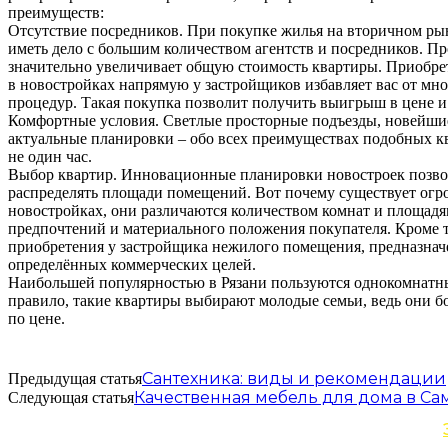
преимуществ:
Отсутствие посредников. При покупке жилья на вторичном рын
иметь дело с большим количеством агентств и посредников. Пр
значительно увеличивает общую стоимость квартиры. Приобре
в новостройках напрямую у застройщиков избавляет вас от м
процедур. Такая покупка позволит получить выигрыш в цене и
Комфортные условия. Светлые просторные подъезды, новейшие
актуальные планировки – обо всех преимуществах подобных к
не один час.
Выбор квартир. Инновационные планировки новостроек позв
распределять площади помещений. Вот почему существует огр
новостройках, они различаются количеством комнат и площадям
предпочтений и материального положения покупателя. Кроме т
приобретения у застройщика нежилого помещения, предназнач
определённых коммерческих целей.
Наибольшей популярностью в Рязани пользуются однокомнатн
правило, такие квартиры выбирают молодые семьи, ведь они б
по цене.
Сантехника: виды и рекомендации
Предыдущая статья
Качественная мебель для дома в Са
Следующая статья