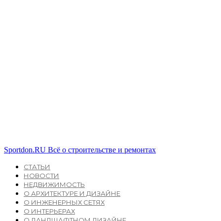
Sportdon.RU
Всё о строительстве и ремонтах
СТАТЬИ
НОВОСТИ
НЕДВИЖИМОСТЬ
О АРХИТЕКТУРЕ И ДИЗАЙНЕ
О ИНЖЕНЕРНЫХ СЕТЯХ
О ИНТЕРЬЕРАХ
О ЛАНДШАФТНОМ ДИЗАЙНЕ