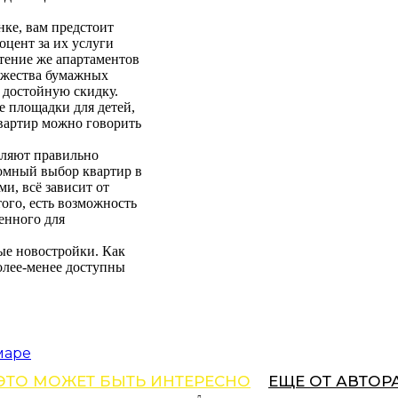
ке, вам предстоит
оцент за их услуги
тение же апартаментов
ножества бумажных
 достойную скидку.
 площадки для детей,
вартир можно говорить
оляют правильно
омный выбор квартир в
и, всё зависит от
ого, есть возможность
енного для
ые новостройки. Как
олее-менее доступны
маре
ЭТО МОЖЕТ БЫТЬ ИНТЕРЕСНО
ЕЩЕ ОТ АВТОР