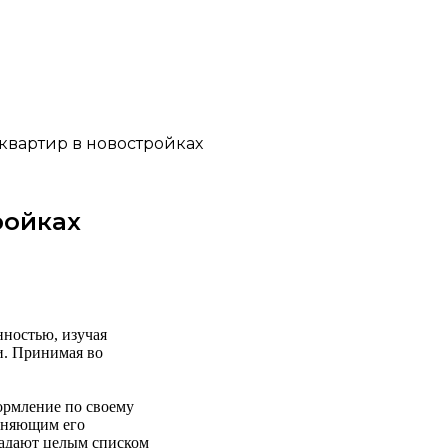
квартир в новостройках
ройках
нностью, изучая
и. Принимая во
ормление по своему
ясняющим его
ладают целым списком