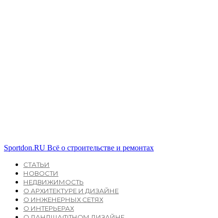
Sportdon.RU
Всё о строительстве и ремонтах
СТАТЬИ
НОВОСТИ
НЕДВИЖИМОСТЬ
О АРХИТЕКТУРЕ И ДИЗАЙНЕ
О ИНЖЕНЕРНЫХ СЕТЯХ
О ИНТЕРЬЕРАХ
О ЛАНДШАФТНОМ ДИЗАЙНЕ