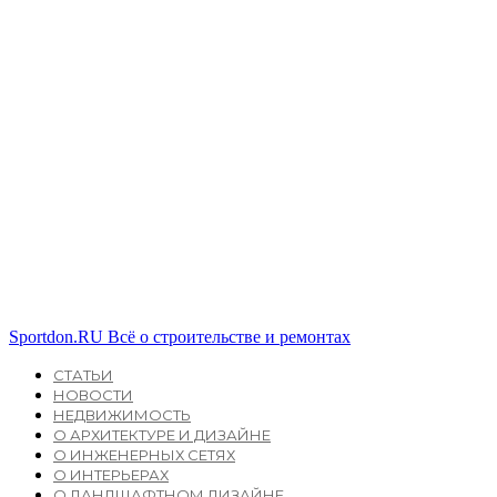
Sportdon.RU
Всё о строительстве и ремонтах
СТАТЬИ
НОВОСТИ
НЕДВИЖИМОСТЬ
О АРХИТЕКТУРЕ И ДИЗАЙНЕ
О ИНЖЕНЕРНЫХ СЕТЯХ
О ИНТЕРЬЕРАХ
О ЛАНДШАФТНОМ ДИЗАЙНЕ