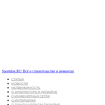
Sportdon.RU
Всё о строительстве и ремонтах
СТАТЬИ
НОВОСТИ
НЕДВИЖИМОСТЬ
О АРХИТЕКТУРЕ И ДИЗАЙНЕ
О ИНЖЕНЕРНЫХ СЕТЯХ
О ИНТЕРЬЕРАХ
О ЛАНДШАФТНОМ ДИЗАЙНЕ