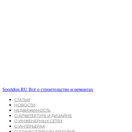
Sportdon.RU
Всё о строительстве и ремонтах
СТАТЬИ
НОВОСТИ
НЕДВИЖИМОСТЬ
О АРХИТЕКТУРЕ И ДИЗАЙНЕ
О ИНЖЕНЕРНЫХ СЕТЯХ
О ИНТЕРЬЕРАХ
О ЛАНДШАФТНОМ ДИЗАЙНЕ