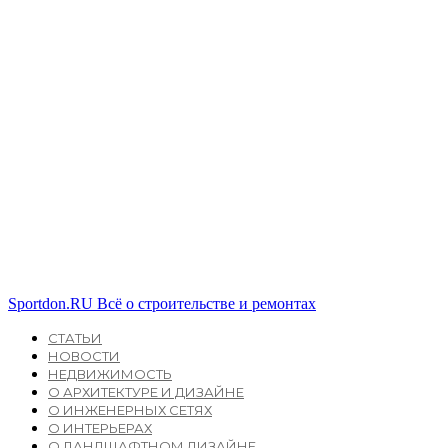
Sportdon.RU
Всё о строительстве и ремонтах
СТАТЬИ
НОВОСТИ
НЕДВИЖИМОСТЬ
О АРХИТЕКТУРЕ И ДИЗАЙНЕ
О ИНЖЕНЕРНЫХ СЕТЯХ
О ИНТЕРЬЕРАХ
О ЛАНДШАФТНОМ ДИЗАЙНЕ