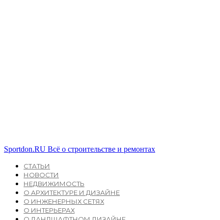
Sportdon.RU
Всё о строительстве и ремонтах
СТАТЬИ
НОВОСТИ
НЕДВИЖИМОСТЬ
О АРХИТЕКТУРЕ И ДИЗАЙНЕ
О ИНЖЕНЕРНЫХ СЕТЯХ
О ИНТЕРЬЕРАХ
О ЛАНДШАФТНОМ ДИЗАЙНЕ