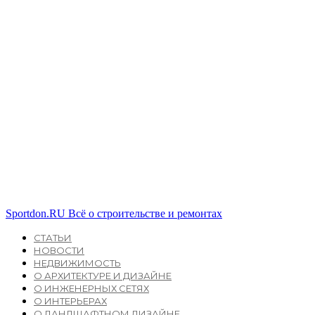
Sportdon.RU
Всё о строительстве и ремонтах
СТАТЬИ
НОВОСТИ
НЕДВИЖИМОСТЬ
О АРХИТЕКТУРЕ И ДИЗАЙНЕ
О ИНЖЕНЕРНЫХ СЕТЯХ
О ИНТЕРЬЕРАХ
О ЛАНДШАФТНОМ ДИЗАЙНЕ