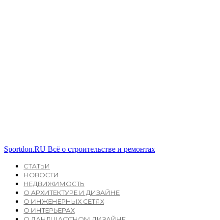
Sportdon.RU
Всё о строительстве и ремонтах
СТАТЬИ
НОВОСТИ
НЕДВИЖИМОСТЬ
О АРХИТЕКТУРЕ И ДИЗАЙНЕ
О ИНЖЕНЕРНЫХ СЕТЯХ
О ИНТЕРЬЕРАХ
О ЛАНДШАФТНОМ ДИЗАЙНЕ