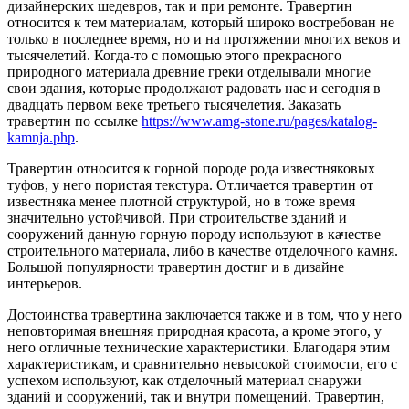
дизайнерских шедевров, так и при ремонте. Травертин
относится к тем материалам, который широко востребован не
только в последнее время, но и на протяжении многих веков и
тысячелетий.
Когда-то с помощью этого прекрасного
природного материала древние греки отделывали многие
свои здания, которые продолжают радовать нас и сегодня в
двадцать первом веке третьего тысячелетия. Заказать
травертин по ссылке
https://www.amg-stone.ru/pages/katalog-
kamnja.php
.
Травертин относится к горной породе рода известняковых
туфов, у него пористая текстура. Отличается травертин от
известняка менее плотной структурой, но в тоже время
значительно устойчивой. При строительстве зданий и
сооружений данную горную породу используют в качестве
строительного материала, либо в качестве отделочного камня.
Большой популярности травертин достиг и в дизайне
интерьеров.
Достоинства травертина заключается также и в том, что у него
неповторимая внешняя природная красота, а кроме этого, у
него отличные технические характеристики. Благодаря этим
характеристикам, и сравнительно невысокой стоимости, его с
успехом используют, как отделочный материал снаружи
зданий и сооружений, так и внутри помещений. Травертин,