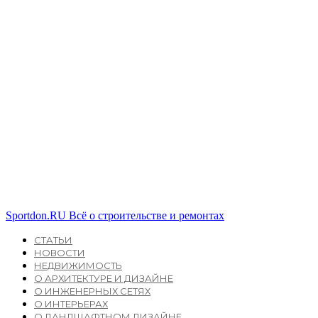
Sportdon.RU
Всё о строительстве и ремонтах
СТАТЬИ
НОВОСТИ
НЕДВИЖИМОСТЬ
О АРХИТЕКТУРЕ И ДИЗАЙНЕ
О ИНЖЕНЕРНЫХ СЕТЯХ
О ИНТЕРЬЕРАХ
О ЛАНДШАФТНОМ ДИЗАЙНЕ