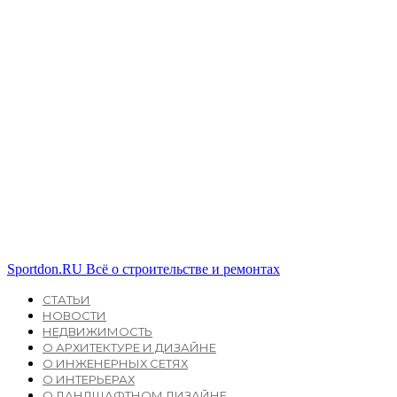
Sportdon.RU
Всё о строительстве и ремонтах
СТАТЬИ
НОВОСТИ
НЕДВИЖИМОСТЬ
О АРХИТЕКТУРЕ И ДИЗАЙНЕ
О ИНЖЕНЕРНЫХ СЕТЯХ
О ИНТЕРЬЕРАХ
О ЛАНДШАФТНОМ ДИЗАЙНЕ