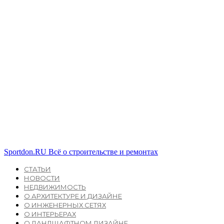
Sportdon.RU
Всё о строительстве и ремонтах
СТАТЬИ
НОВОСТИ
НЕДВИЖИМОСТЬ
О АРХИТЕКТУРЕ И ДИЗАЙНЕ
О ИНЖЕНЕРНЫХ СЕТЯХ
О ИНТЕРЬЕРАХ
О ЛАНДШАФТНОМ ДИЗАЙНЕ