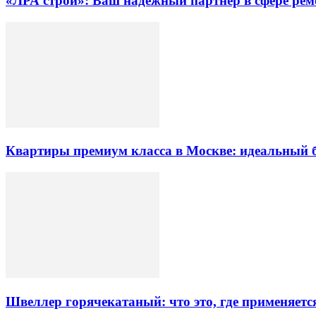
«ЛРА строй»: Ваш надежный партнер в сфере ре
Квартиры премиум класса в Москве: идеальный 
Швеллер горячекатаный: что это, где применяетс