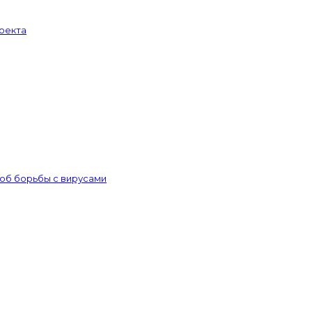
роекта
об борьбы с вирусами