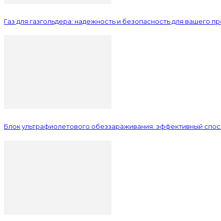
Газ для газгольдера: надежность и безопасность для вашего п
Блок ультрафиолетового обеззараживания: эффективный спос