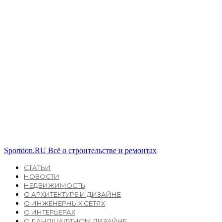
Sportdon.RU
Всё о строительстве и ремонтах
СТАТЬИ
НОВОСТИ
НЕДВИЖИМОСТЬ
О АРХИТЕКТУРЕ И ДИЗАЙНЕ
О ИНЖЕНЕРНЫХ СЕТЯХ
О ИНТЕРЬЕРАХ
О ЛАНДШАФТНОМ ДИЗАЙНЕ