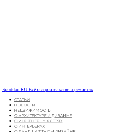
Sportdon.RU
Всё о строительстве и ремонтах
СТАТЬИ
НОВОСТИ
НЕДВИЖИМОСТЬ
О АРХИТЕКТУРЕ И ДИЗАЙНЕ
О ИНЖЕНЕРНЫХ СЕТЯХ
О ИНТЕРЬЕРАХ
О ЛАНДШАФТНОМ ДИЗАЙНЕ