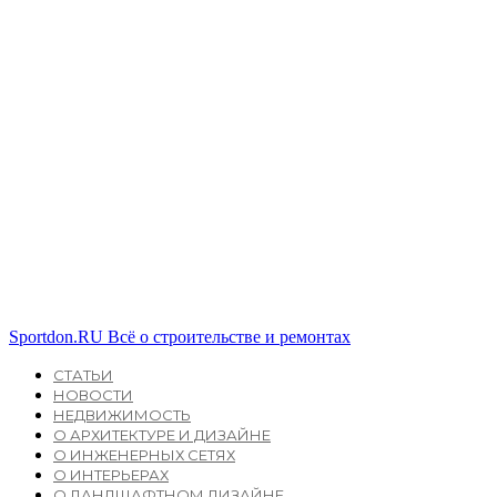
Sportdon.RU
Всё о строительстве и ремонтах
СТАТЬИ
НОВОСТИ
НЕДВИЖИМОСТЬ
О АРХИТЕКТУРЕ И ДИЗАЙНЕ
О ИНЖЕНЕРНЫХ СЕТЯХ
О ИНТЕРЬЕРАХ
О ЛАНДШАФТНОМ ДИЗАЙНЕ