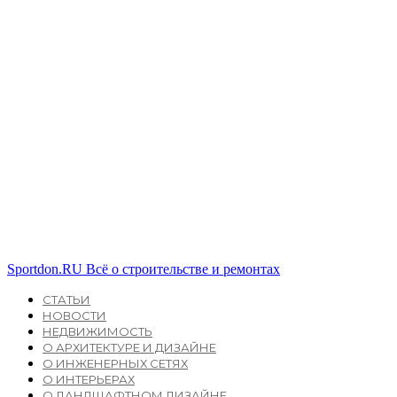
Sportdon.RU
Всё о строительстве и ремонтах
СТАТЬИ
НОВОСТИ
НЕДВИЖИМОСТЬ
О АРХИТЕКТУРЕ И ДИЗАЙНЕ
О ИНЖЕНЕРНЫХ СЕТЯХ
О ИНТЕРЬЕРАХ
О ЛАНДШАФТНОМ ДИЗАЙНЕ