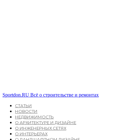
Sportdon.RU
Всё о строительстве и ремонтах
СТАТЬИ
НОВОСТИ
НЕДВИЖИМОСТЬ
О АРХИТЕКТУРЕ И ДИЗАЙНЕ
О ИНЖЕНЕРНЫХ СЕТЯХ
О ИНТЕРЬЕРАХ
О ЛАНДШАФТНОМ ДИЗАЙНЕ