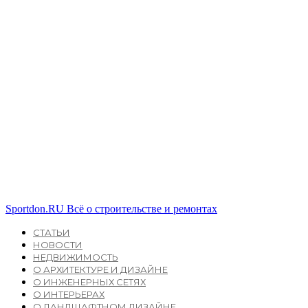
Sportdon.RU
Всё о строительстве и ремонтах
СТАТЬИ
НОВОСТИ
НЕДВИЖИМОСТЬ
О АРХИТЕКТУРЕ И ДИЗАЙНЕ
О ИНЖЕНЕРНЫХ СЕТЯХ
О ИНТЕРЬЕРАХ
О ЛАНДШАФТНОМ ДИЗАЙНЕ