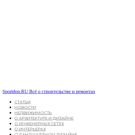
Sportdon.RU
Всё о строительстве и ремонтах
СТАТЬИ
НОВОСТИ
НЕДВИЖИМОСТЬ
О АРХИТЕКТУРЕ И ДИЗАЙНЕ
О ИНЖЕНЕРНЫХ СЕТЯХ
О ИНТЕРЬЕРАХ
О ЛАНДШАФТНОМ ДИЗАЙНЕ