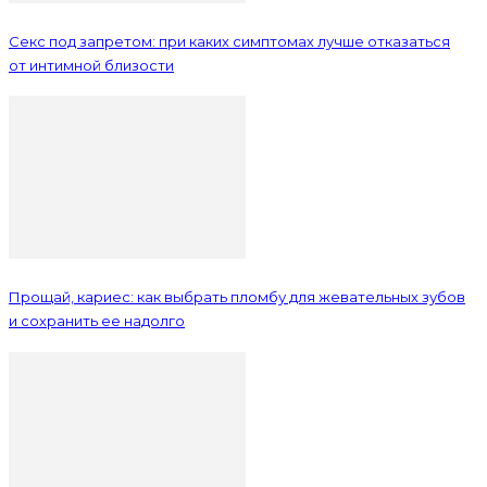
Секс под запретом: при каких симптомах лучше отказаться
от интимной близости
Прощай, кариес: как выбрать пломбу для жевательных зубов
и сохранить ее надолго