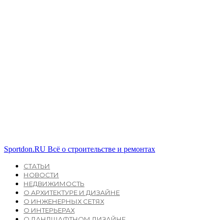
Sportdon.RU
Всё о строительстве и ремонтах
СТАТЬИ
НОВОСТИ
НЕДВИЖИМОСТЬ
О АРХИТЕКТУРЕ И ДИЗАЙНЕ
О ИНЖЕНЕРНЫХ СЕТЯХ
О ИНТЕРЬЕРАХ
О ЛАНДШАФТНОМ ДИЗАЙНЕ