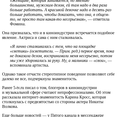
«Женщине, которая занимается, по мнению
большинства, мужским делом, ей там надо в два раза
больше работать. А красивой девочке надо в десять раз
больше работать, чтобы доказать, что она, в общем-
то, не просто там какая-то несерьезная»,
— отметила
Фомина.
Она призналась, что и в киноиндустрии встречается подобное
явление. Актриса и сама с ним сталкивалась.
«Я лично сталкивалась с тем, что на площадке
«светики» (осветители. — Прим. ред.) первое время, пока
не доказала делом, воспринимали меня несерьезно, потом
мы уже здоровались за руку. Ну, а мальчики — «свои»,
—
вспоминала артистка.
Однако такое отчасти стереотипное поведение позволяют себе
далеко не все, подчеркнула знаменитость.
Ранее 5-tv.ru писал о том, блогеров в киноиндустрии
и музыкальной сфере считают непрофессионалами. Об этом
рассказала интернет-знаменитость Карина Кросс, которая
столкнулась с предвзятостью со стороны актера Никиты
Волкова.
Еще больше новостей — у Пятого канала в мессенджере