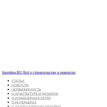
Sportdon.RU
Всё о строительстве и ремонтах
СТАТЬИ
НОВОСТИ
НЕДВИЖИМОСТЬ
О АРХИТЕКТУРЕ И ДИЗАЙНЕ
О ИНЖЕНЕРНЫХ СЕТЯХ
О ИНТЕРЬЕРАХ
О ЛАНДШАФТНОМ ДИЗАЙНЕ