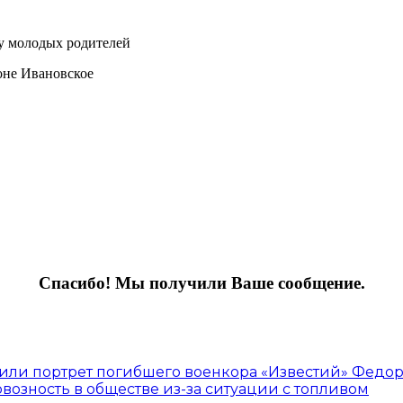
 у молодых родителей
оне Ивановское
Спасибо! Мы получили Ваше сообщение.
вили портрет погибшего военкора «Известий» Федо
рвозность в обществе из-за ситуации с топливом