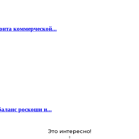
онта коммерческой...
аланс роскоши и...
Это интересно!