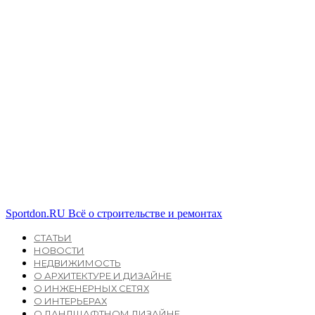
Sportdon.RU
Всё о строительстве и ремонтах
СТАТЬИ
НОВОСТИ
НЕДВИЖИМОСТЬ
О АРХИТЕКТУРЕ И ДИЗАЙНЕ
О ИНЖЕНЕРНЫХ СЕТЯХ
О ИНТЕРЬЕРАХ
О ЛАНДШАФТНОМ ДИЗАЙНЕ