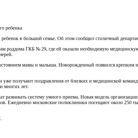
го ребенка
й ребенок в большой семье. Об этом сообщил столичный департ
там роддома ГКБ № 29, где ей оказали необходимую медицинску
черей.
остоянием мамы и малыша. Новорожденный появился крепким и з
и уже получают поздравления от близких и медицинской команды
и многих лет.
лжат развивать систему умного приема. Новая модель организац
ов. Ежедневно московские поликлиники посещают около 250 тыс
.