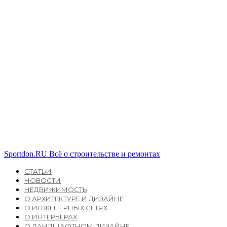
Sportdon.RU
Всё о строительстве и ремонтах
СТАТЬИ
НОВОСТИ
НЕДВИЖИМОСТЬ
О АРХИТЕКТУРЕ И ДИЗАЙНЕ
О ИНЖЕНЕРНЫХ СЕТЯХ
О ИНТЕРЬЕРАХ
О ЛАНДШАФТНОМ ДИЗАЙНЕ