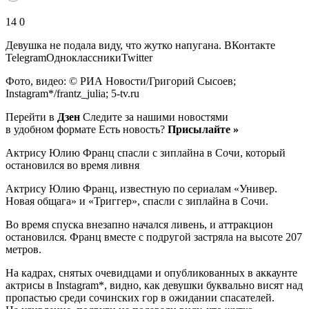
14 0
Девушка не подала виду, что жутко напугана.
ВКонтакте
TelegramОдноклассникиTwitter
Фото, видео: © РИА Новости/Григорий Сысоев;
Instagram*/frantz_julia; 5-tv.ru
Перейти в
Дзен
Следите за нашими новостями
в удобном формате Есть новость?
Присылайте »
Актрису Юлию Франц спасли с зиплайна в Сочи, который
остановился во время ливня
Актрису Юлию Франц, известную по сериалам «Универ.
Новая общага» и «Триггер», спасли с зиплайна в Сочи.
Во время спуска внезапно начался ливень, и аттракцион
остановился. Франц вместе с подругой застряла на высоте 207
метров.
На кадрах, снятых очевидцами и опубликованных в аккаунте
актрисы в Instagram*, видно, как девушки буквально висят над
пропастью среди сочинских гор в ожидании спасателей.