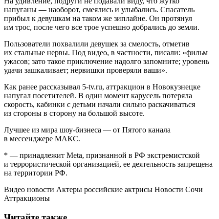
На удивление, подруги не подавали виду, что жутко
напуганы — наоборот, смеялись и улыбались. Спасатель
прибыл к девушкам на таком же зиплайне. Он протянул
им трос, после чего все трое успешно добрались до земли.
Пользователи похвалили девушек за смелость, отметив
их стальные нервы. Под видео, в частности, писали: «фильм
ужасов; зато такое приключение надолго запомните; уровень
удачи зашкаливает; нервишки проверяли ваши».
Как ранее рассказывал 5-tv.ru, аттракцион в Новокузнецке
напугал посетителей. В один момент карусель потеряла
скорость, кабинки с детьми начали сильно раскачиваться
из стороны в сторону на большой высоте.
Лучшее из мира шоу-бизнеса — от Пятого канала
в мессенджере МАКС.
* — принадлежит Meta, признанной в РФ экстремистской
и террористической организацией, ее деятельность запрещена
на территории РФ.
Видео новости Актеры российские актрисы Новости Сочи
Аттракционы
Читайте также