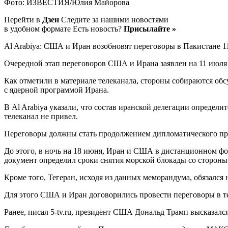
Фото: ИЗВЕСТИЯ/Юлия Майорова
Перейти в
Дзен
Следите за нашими новостями
в удобном формате Есть новость?
Присылайте »
Al Arabiya: США и Иран возобновят переговоры в Пакистане 1
Очередной этап переговоров США и Ирана заявлен на 11 июля и
Как отметили в материале телеканала, стороны собираются обс
с ядерной программой Ирана.
В Al Arabiya указали, что состав иранской делегации опреде
телеканал не привел.
Переговоры должны стать продолжением дипломатического пр
До этого, в ночь на 18 июня, Иран и США в дистанционном фо
документ определил сроки снятия морской блокады со сторон
Кроме того, Тегеран, исходя из данных меморандума, обязалс
Для этого США и Иран договорились провести переговоры в те
Ранее, писал 5-tv.ru, президент США Дональд Трамп высказался