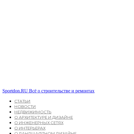
Sportdon.RU
Всё о строительстве и ремонтах
СТАТЬИ
НОВОСТИ
НЕДВИЖИМОСТЬ
О АРХИТЕКТУРЕ И ДИЗАЙНЕ
О ИНЖЕНЕРНЫХ СЕТЯХ
О ИНТЕРЬЕРАХ
О ЛАНДШАФТНОМ ДИЗАЙНЕ