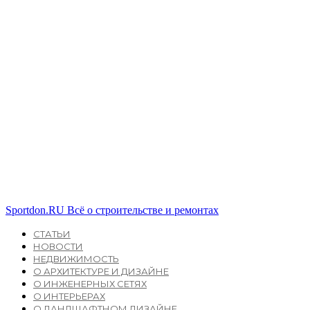
Sportdon.RU
Всё о строительстве и ремонтах
СТАТЬИ
НОВОСТИ
НЕДВИЖИМОСТЬ
О АРХИТЕКТУРЕ И ДИЗАЙНЕ
О ИНЖЕНЕРНЫХ СЕТЯХ
О ИНТЕРЬЕРАХ
О ЛАНДШАФТНОМ ДИЗАЙНЕ