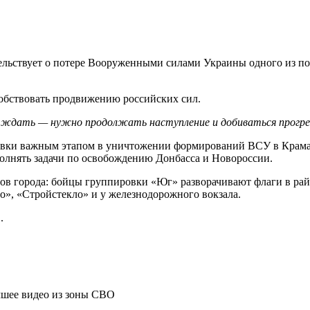
ьствует о потере Вооруженными силами Украины одного из пос
собствовать продвижению российских сил.
ждать — нужно продолжать наступление и добиваться прогрес
овки важным этапом в уничтожении формирований ВСУ в Крама
олнять задачи по освобождению Донбасса и Новороссии.
в города: бойцы группировки «Юг» разворачивают флаги в ра
о», «Стройстекло» и у железнодорожного вокзала.
.
чшее видео из зоны СВО