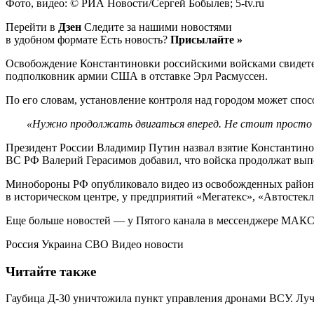
Фото, видео: © РИА Новости/Сергей Бобылев; 5-tv.ru
Перейти в
Дзен
Следите за нашими новостями
в удобном формате Есть новость?
Присылайте »
Освобождение Константиновки российскими войсками свидетел
подполковник армии США в отставке Эрл Расмуссен.
По его словам, установление контроля над городом может спо
«Нужно продолжать двигаться вперед. Не стоит просто 
Президент России Владимир Путин назвал взятие Константин
ВС РФ Валерий Герасимов добавил, что войска продолжат вып
Минобороны РФ опубликовало видео из освобожденных районо
в историческом центре, у предприятий «Мегатекс», «Автостекл
Еще больше новостей — у Пятого канала в мессенджере МАКС
Россия Украина СВО Видео новости
Читайте также
Гаубица Д-30 уничтожила пункт управления дронами ВСУ. Лу