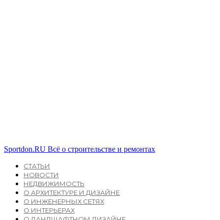
Sportdon.RU
Всё о строительстве и ремонтах
СТАТЬИ
НОВОСТИ
НЕДВИЖИМОСТЬ
О АРХИТЕКТУРЕ И ДИЗАЙНЕ
О ИНЖЕНЕРНЫХ СЕТЯХ
О ИНТЕРЬЕРАХ
О ЛАНДШАФТНОМ ДИЗАЙНЕ