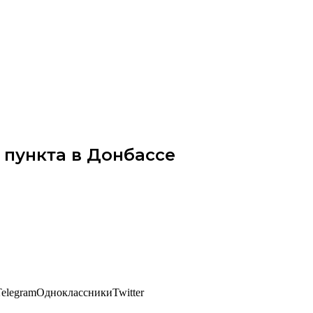
пункта в Донбассе
elegramОдноклассникиTwitter