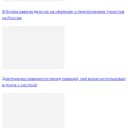
В Грузии завели дело из-за «фейков» о притеснениях туристов
из России
Дмитриенко извинился перед певицей, чей вокал использовал
в дуэте с сестрой