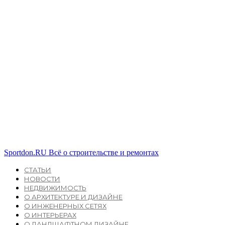
Sportdon.RU
Всё о строительстве и ремонтах
СТАТЬИ
НОВОСТИ
НЕДВИЖИМОСТЬ
О АРХИТЕКТУРЕ И ДИЗАЙНЕ
О ИНЖЕНЕРНЫХ СЕТЯХ
О ИНТЕРЬЕРАХ
О ЛАНДШАФТНОМ ДИЗАЙНЕ